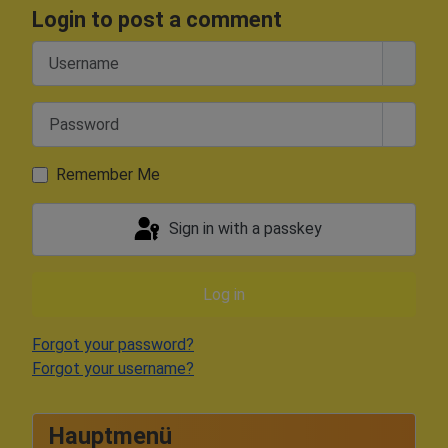
Login to post a comment
Username
Password
Show 
Remember Me
Sign in with a passkey
Log in
Forgot your password?
Forgot your username?
Hauptmenü