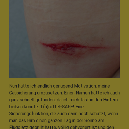
Nun hatte ich endlich genügend Motivation, meine
Gassicherung umzusetzen. Einen Namen hatte ich auch
ganz schnell gefunden, da ich mich fast in den Hintern
beißen konnte: T(h)rottel-SAFE! Eine
Sicherungsfunktion, die auch dann noch schützt, wenn
man das Hirn einen ganzen Tag in der Sonne am
Flugplatz gegrillt hatte, völlig dehydriert ist und den