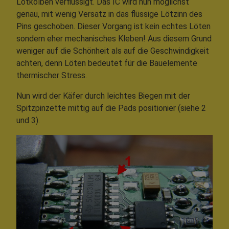
Lötkolben verflüssigt. Das IC wird nun möglichst
genau, mit wenig Versatz in das flüssige Lötzinn des
Pins geschoben. Dieser Vorgang ist kein echtes Löten
sondern eher mechanisches Kleben! Aus diesem Grund
weniger auf die Schönheit als auf die Geschwindigkeit
achten, denn Löten bedeutet für die Bauelemente
thermischer Stress.
Nun wird der Käfer durch leichtes Biegen mit der
Spitzpinzette mittig auf die Pads positionier (siehe 2
und 3).