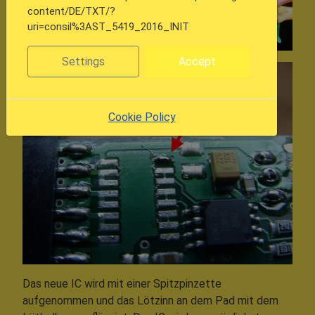
content/DE/TXT/?
uri=consil%3AST_5419_2016_INIT
Settings
Accept
Cookie Policy
Das neue IC wird mit einer Spitzpinzette
aufgenommen und das Lötzinn an dem Pad mit dem