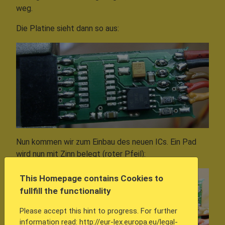
weg.
Die Platine sieht dann so aus:
Nun kommen wir zum Einbau des neuen ICs. Ein Pad
wird nun mit Zinn belegt (roter Pfeil):
This Homepage contains Cookies to
fullfill the functionality
Please accept this hint to progress. For further
information read: http://eur-lex.europa.eu/legal-