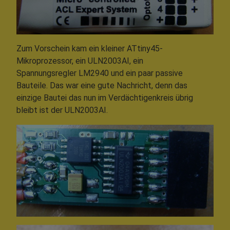
Zum Vorschein kam ein kleiner ATtiny45-
Mikroprozessor, ein ULN2003AI, ein
Spannungsregler LM2940 und ein paar passive
Bauteile. Das war eine gute Nachricht, denn das
einzige Bautei das nun im Verdächtigenkreis übrig
bleibt ist der ULN2003AI.