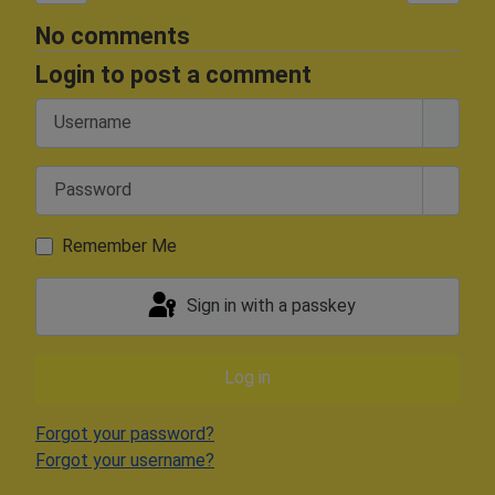
No comments
Login to post a comment
Username
Password
Show 
Remember Me
Sign in with a passkey
Log in
Forgot your password?
Forgot your username?