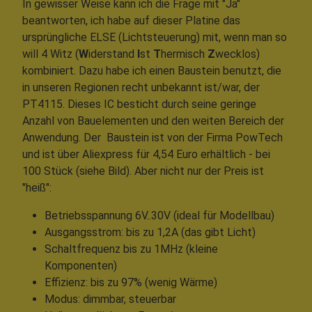
In gewisser Weise kann ich die Frage mit "Ja"
beantworten, ich habe auf dieser Platine das
ursprüngliche ELSE (Lichtsteuerung) mit, wenn man so
will 4 Witz (
W
iderstand
I
st
T
hermisch
Z
wecklos)
kombiniert. Dazu habe ich einen Baustein benutzt, die
in unseren Regionen recht unbekannt ist/war, der
PT4115. Dieses IC besticht durch seine geringe
Anzahl von Bauelementen und den weiten Bereich der
Anwendung. Der Baustein ist von der Firma PowTech
und ist über Aliexpress für 4,54 Euro erhältlich - bei
100 Stück (siehe Bild). Aber nicht nur der Preis ist
"heiß":
Betriebsspannung 6V..30V (ideal für Modellbau)
Ausgangsstrom: bis zu 1,2A (das gibt Licht)
Schaltfrequenz bis zu 1MHz (kleine
Komponenten)
Effizienz: bis zu 97% (wenig Wärme)
Modus: dimmbar, steuerbar