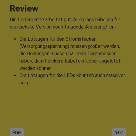
Review
Die Leiterplatte arbeitet gut. Allerdings habe ich für
die nächste Version noch folgende Änderung/-en:
Die Lötaugen für den Stromstecker
(Versorgungsspannung) müssen größer werden,
die Bohrungen müssen ca. 1mm Durchmesser
haben, damit dickere Kabel einfacher angelötet
werden können.
Die Lötaugen für die LEDs könnten auch massiver
sein.
Previous article: Solaranlage 12V
Next articl
Prev
Next