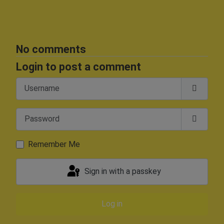
No comments
Login to post a comment
Username
Password
Show P
Remember Me
Sign in with a passkey
Log in