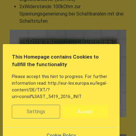
2xWiderstände 100kOhm zur
Spannungsgenerierung bei Schaltkanälen mit drei
Schaltstufen
This Homepage contains Cookies to
fullfill the functionality
Please accept this hint to progress. For further
information read: http://eur-lex.europa.eu/legal-
content/DE/TXT/?
uri=consil%3AST_5419_2016_INIT
Settings
Accept
Hier fehlen noch die Widerstände...
Cookie Policy