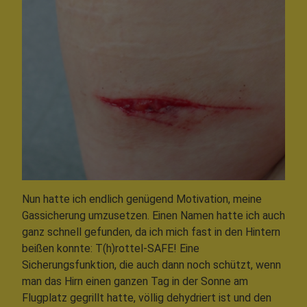
Nun hatte ich endlich genügend Motivation, meine
Gassicherung umzusetzen. Einen Namen hatte ich auch
ganz schnell gefunden, da ich mich fast in den Hintern
beißen konnte: T(h)rottel-SAFE! Eine
Sicherungsfunktion, die auch dann noch schützt, wenn
man das Hirn einen ganzen Tag in der Sonne am
Flugplatz gegrillt hatte, völlig dehydriert ist und den