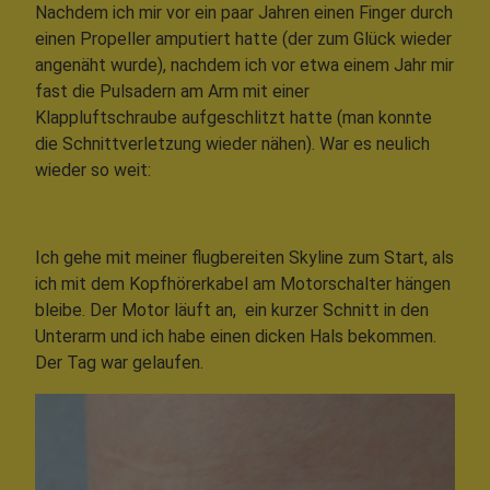
Nachdem ich mir vor ein paar Jahren einen Finger durch
einen Propeller amputiert hatte (der zum Glück wieder
angenäht wurde), nachdem ich vor etwa einem Jahr mir
fast die Pulsadern am Arm mit einer
Klappluftschraube aufgeschlitzt hatte (man konnte
die Schnittverletzung wieder nähen). War es neulich
wieder so weit:
Ich gehe mit meiner flugbereiten Skyline zum Start, als
ich mit dem Kopfhörerkabel am Motorschalter hängen
bleibe. Der Motor läuft an, ein kurzer Schnitt in den
Unterarm und ich habe einen dicken Hals bekommen.
Der Tag war gelaufen.