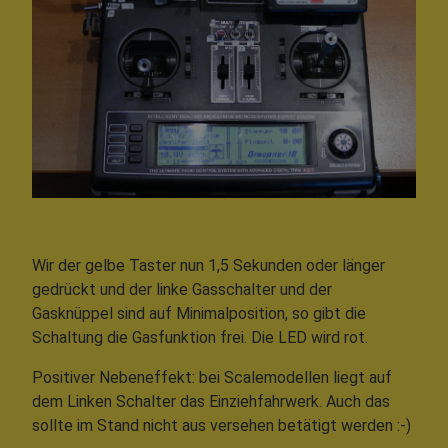
Wir der gelbe Taster nun 1,5 Sekunden oder länger
gedrückt und der linke Gasschalter und der
Gasknüppel sind auf Minimalposition, so gibt die
Schaltung die Gasfunktion frei. Die LED wird rot.
Positiver Nebeneffekt: bei Scalemodellen liegt auf
dem Linken Schalter das Einziehfahrwerk. Auch das
sollte im Stand nicht aus versehen betätigt werden :-)