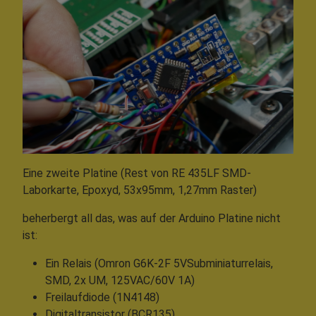
Eine zweite Platine (Rest von RE 435LF SMD-
Laborkarte, Epoxyd, 53x95mm, 1,27mm Raster)
beherbergt all das, was auf der Arduino Platine nicht
ist:
Ein Relais (Omron G6K-2F 5VSubminiaturrelais,
SMD, 2x UM, 125VAC/60V 1A)
Freilaufdiode (1N4148)
Digitaltransistor (BCR135)