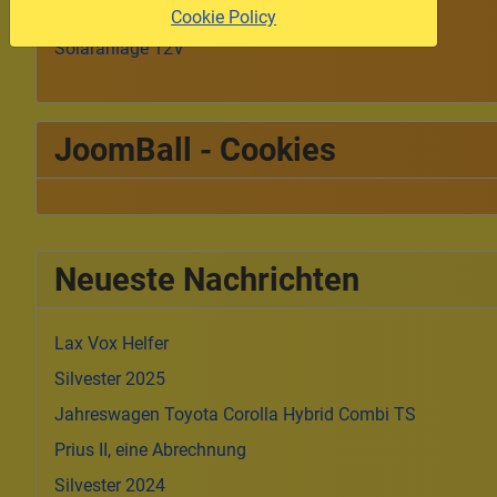
Booster 3..18V nach bis zu 38V
Cookie Policy
Solaranlage 12V
JoomBall - Cookies
Neueste Nachrichten
Lax Vox Helfer
Silvester 2025
Jahreswagen Toyota Corolla Hybrid Combi TS
Prius II, eine Abrechnung
Silvester 2024