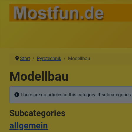
Start
Pyrotechnik
Modellbau
Modellbau
Info
There are no articles in this category. If subcategories
Subcategories
allgemein